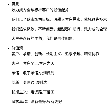
愿景
致力成为全球标杆客户的最佳配角
我们以全球市场为目标，深耕大客户需求，依托领先技术
我们追求极致，不断创新，超越客户期待，致力成为全球
客户是永远的主角，我们是最佳配角。
价值观
客户、承诺、创新、长期主义、追求卓越、精进协作
客户：客户至上,客户为天
承诺：敢于承诺,说到做到
创新：变则通,通则达
长期主义：走远路,下苦工
追求卓越：没有最好,只有更好