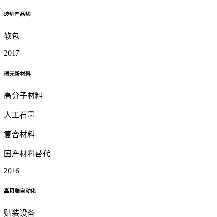
玻纤产品线
软包
2017
瑞元新材料
高分子材料
人工石墨
复合材料
国产材料替代
2016
高贝瑞自动化
贴装设备