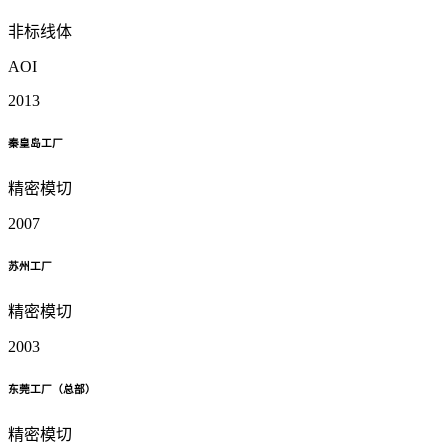
非标线体
AOI
2013
秦皇岛工厂
精密模切
2007
苏州工厂
精密模切
2003
东莞工厂（总部）
精密模切