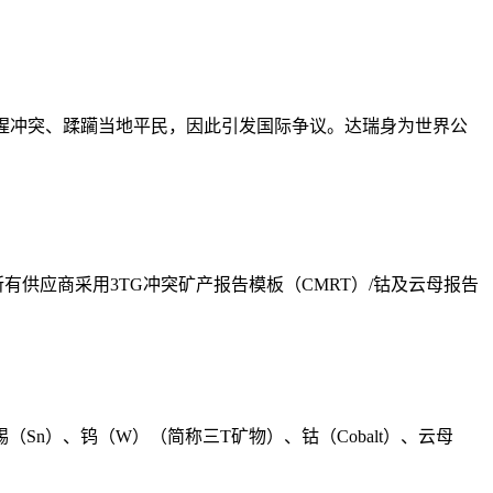
血腥冲突、蹂躏当地平民，因此引发国际争议。达瑞身为世界公
）来源，所有供应商采用3TG冲突矿产报告模板（CMRT）/钴及云母报告
n）、钨（W）（简称三T矿物）、钴（Cobalt）、云母