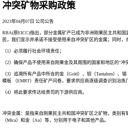
冲突矿物采购政策
2023年04月07日
公司公告
RBA(原EICC)指出，部分金属矿产已成为非洲刚果民主
民，我们宣示并承诺不接受使用来自冲突矿区的金属；同时，
（1）必须履行社会环境责任；
（2）确保产品不使用来自刚果金及其周围的国家和地区的“冲
（3）追溯所有产品中所含的金（Gold）、钽（Tantalum）、锡
模板 （EMRT）责任矿产问卷，要求供应商逐级调查识别冶炼
（4）将此要求传达给贵司的下游供应商。
冲突金属：是指来自刚果民主共和国冲突矿区之矿物，类别有铌钽
（Mica）和金（Au）等，分别用于电子和其他产品。