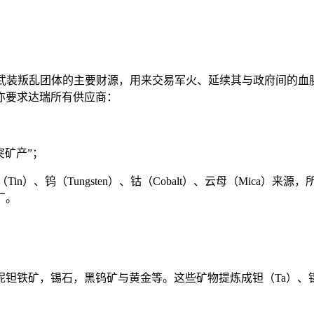
共和国武装叛乱团体的主要财源，用来交易军火、延续其与政府间的
亦要求达瑞所有供应商：
突矿产”；
（Tin）、钨（Tungsten）、钴（Cobalt）、云母（Mica
厂。
铁矿，锡石，黑钨矿与黄金等。这些矿物提炼成钽（Ta）、锡（S