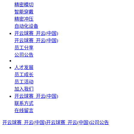
精密模切
智能穿戴
精密冲压
自动化设备
开云球赛_开云(中国)
开云球赛_开云(中国)
员工分享
公司公告
人才发展
员工成长
员工活动
加入我们
开云球赛_开云(中国)
联系方式
在线留言
开云球赛_开云(中国)
开云球赛_开云(中国)
公司公告