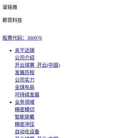
道铭微
郡昆科技
股票代码：300976
关于达瑞
公司介绍
开云球赛_开云(中国)
发展历程
公司实力
全球布局
可持续发展
业务领域
精密模切
智能穿戴
精密冲压
自动化设备