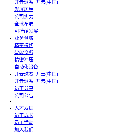
开云球赛_开云(中国)
发展历程
公司实力
全球布局
可持续发展
业务领域
精密模切
智能穿戴
精密冲压
自动化设备
开云球赛_开云(中国)
开云球赛_开云(中国)
员工分享
公司公告
人才发展
员工成长
员工活动
加入我们