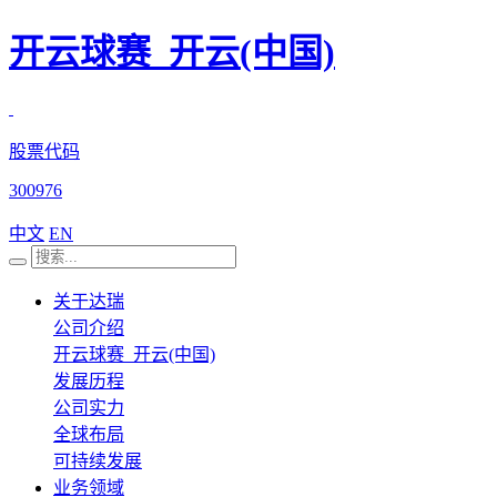
开云球赛_开云(中国)
股票代码
300976
中文
EN
关于达瑞
公司介绍
开云球赛_开云(中国)
发展历程
公司实力
全球布局
可持续发展
业务领域