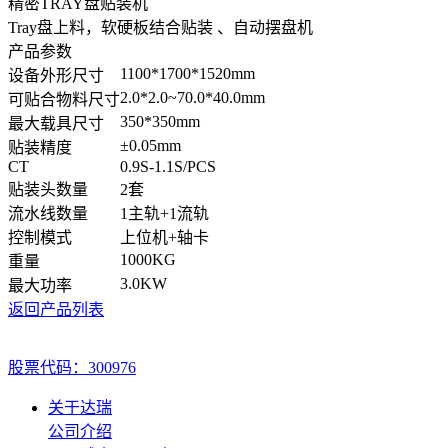
精密TRAY盘贴装机
Tray盘上料，软硬板结合贴装 、自动摆盘机
产品参数
1100*1700*1520mm
设备外形尺寸
2.0*2.0~70.0*40.0mm
可贴合物料尺寸
350*350mm
最大载具尺寸
±0.05mm
贴装精度
CT
0.9S-1.1S/PCS
贴装头数量
2套
流水线数量
1主轨+1流轨
控制模式
上位机+轴卡
1000KG
重量
3.0KW
最大功率
返回产品列表
股票代码：300976
关于达瑞
公司介绍