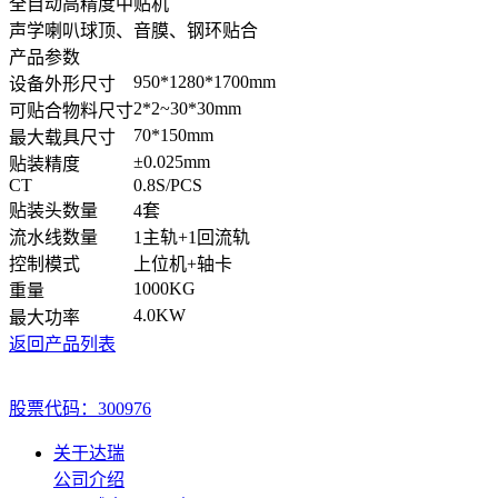
全自动高精度中贴机
声学喇叭球顶、音膜、钢环贴合
产品参数
950*1280*1700mm
设备外形尺寸
2*2~30*30mm
可贴合物料尺寸
70*150mm
最大载具尺寸
±0.025mm
贴装精度
CT
0.8S/PCS
贴装头数量
4套
流水线数量
1主轨+1回流轨
控制模式
上位机+轴卡
1000KG
重量
4.0KW
最大功率
返回产品列表
股票代码：300976
关于达瑞
公司介绍