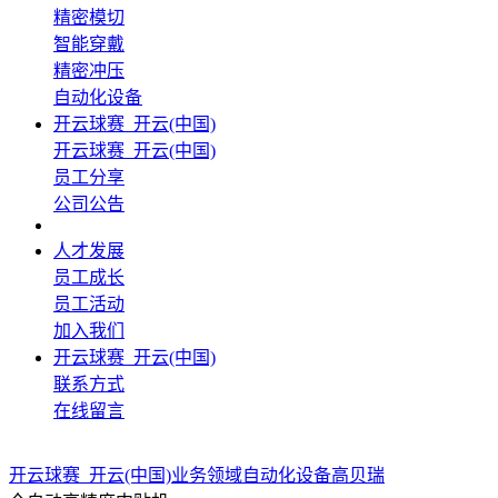
精密模切
智能穿戴
精密冲压
自动化设备
开云球赛_开云(中国)
开云球赛_开云(中国)
员工分享
公司公告
人才发展
员工成长
员工活动
加入我们
开云球赛_开云(中国)
联系方式
在线留言
开云球赛_开云(中国)
业务领域
自动化设备
高贝瑞