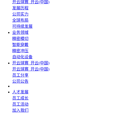
开云球赛_开云(中国)
发展历程
公司实力
全球布局
可持续发展
业务领域
精密模切
智能穿戴
精密冲压
自动化设备
开云球赛_开云(中国)
开云球赛_开云(中国)
员工分享
公司公告
人才发展
员工成长
员工活动
加入我们