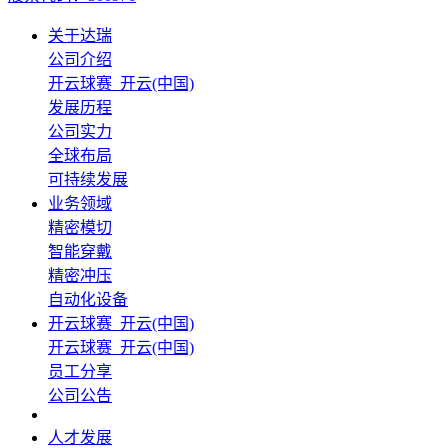
关于达瑞
公司介绍
开云球赛_开云(中国)
发展历程
公司实力
全球布局
可持续发展
业务领域
精密模切
智能穿戴
精密冲压
自动化设备
开云球赛_开云(中国)
开云球赛_开云(中国)
员工分享
公司公告
人才发展