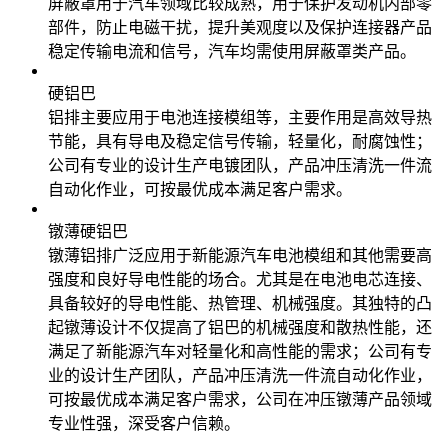
屏蔽罩用于汽车领域比较成熟，用于保护发动机内部零
部件，防止电磁干扰，提升美观度以及保护连接器产品
稳定传输电流和信号，汽车均需使用屏蔽罩类产品。
硬铝巴
铝排主要应用于电池连接模组等，主要作用是高效导热
节能，具有导电及稳定信号传输，轻量化，耐腐蚀性；
公司有专业的设计生产电镀团队，产品冲压清洗一件流
自动化作业，可按最优成本满足客户需求。
镦薄硬铝巴
镦薄铝排广泛应用于新能源汽车电池模组和其他需要高
强度和良好导电性能的场合。尤其是在电池电芯连接、
具备较好的导电性能、热管理、机械强度。其独特的凸
起镦薄设计不仅提高了铝巴的机械强度和散热性能，还
满足了新能源汽车对轻量化和高性能的需求；公司有专
业的设计生产团队，产品冲压清洗一件流自动化作业，
可按最优成本满足客户需求，公司在冲压镦薄产品领域
专业性强，深受客户信赖。