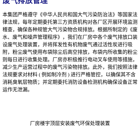
废气排放管理
本集团严格遵守《中华人民共和国大气污染防治法》等国家法
律法规，每年定期委托第三方资质机构对各厂区开展环境监测
稽查，确保各种规管大气污染物合规排放。根据所制定的《废
水、废气和噪声管理程序》，我们在厂房中各个废气排放口装
设废气处理装置，并将挥发性有机物废气通过活性炭进行吸
附，粉尘废气使用布袋除尘后高空排放，布袋内所收集的粉尘
则每日进行收集处理。厂房亦积极推行电动叉车使用等措施，
减少生产运营过程中的废气污染物排放。此外，我们按照法律
法规要求对材料 ( 例如制冷剂 ) 进行严格管控，以确保其不含
消耗臭氧层物质；并定期委托消防设备检测机构确保设备正常
运作无泄漏。
厂房楼宇顶层安装废气环保处理装置