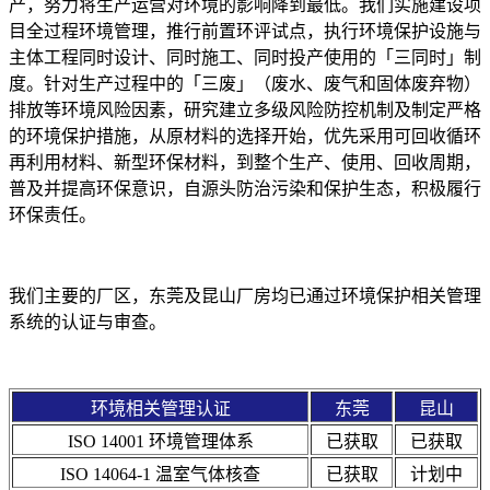
产，努力将生产运营对环境的影响降到最低。我们实施建设项
目全过程环境管理，推行前置环评试点，执行环境保护设施与
主体工程同时设计、同时施工、同时投产使用的「三同时」制
度。针对生产过程中的「三废」（废水、废气和固体废弃物）
排放等环境风险因素，研究建立多级风险防控机制及制定严格
的环境保护措施，从原材料的选择开始，优先采用可回收循环
再利用材料、新型环保材料，到整个生产、使用、回收周期，
普及并提高环保意识，自源头防治污染和保护生态，积极履行
环保责任。
我们主要的厂区，东莞及昆山厂房均已通过环境保护相关管理
系统的认证与审查。
环境相关管理认证
东莞
昆山
ISO 14001 环境管理体系
已获取
已获取
ISO 14064-1 温室气体核查
已获取
计划中