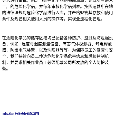
导入进行审批，制定与维护化学品的书面清单，记载所有进入
工厂的危险化学品，并每年审核化学品列表。按照运营所在地
的法律法规对危险化学品进行入库，并严格规管其存放和使用
条件及规管相关使用人员的操作等，实现全流程化管理。
在危险化学品的储存区域均已配备各种防护、监测及防泄漏设
备，例如 : 温度与湿度测量设备、有害气体探测器、静电释放
器、防爆电气装置，以及洗眼器等等。为保障员工的健康与安
全，我们持续向员工传达危险化学品危害信息和后续控制机
制，并要求相关作业员工必须配戴公司所发放的个人防护装
备。