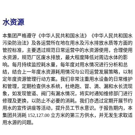
水资源
本集团严格遵守《中华人民共和国水法》《中华人民共和国水
污染防治法》及各运营所在地在用水及污水排放水质等方面的
管控标准，主要透过规范日常运营中的水资源使用，合理使用
水资源，规范厂区废水排放，最大程度降低对周边水体的影
响。每月持续监控耗水量，每年度对用水情况进行分析和总
结，结合上一年度水资源耗用情况与公司运营发展策略，以制
定年度资源管理行动方案。我们非常注重用水设备的日常维护
和管理，定期检查供水系统，杜绝跑、冒、滴、漏和水长流现
象，如发现管道、阀门有漏水情况，将实时通知维修部门进行
修理及更换，以防止不必要的消耗。我们亦透过定期开展节约
用水的宣传讲座等活动，提升员工节水意识。于报告期内，本
集团共消耗 152,127.00 立方米的第三方供水，并无发生求取适
用水源的问题。