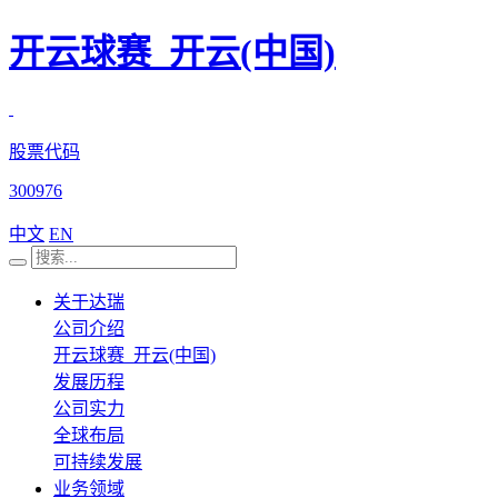
开云球赛_开云(中国)
股票代码
300976
中文
EN
关于达瑞
公司介绍
开云球赛_开云(中国)
发展历程
公司实力
全球布局
可持续发展
业务领域