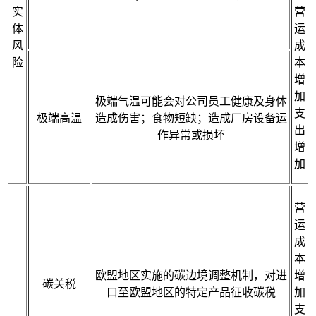
实
营
体
运
风
成
险
本
增
加
极端气温可能会对公司员工健康及身体
支
极端高温
造成伤害；食物短缺；造成厂房设备运
出
作异常或损坏
增
加
营
运
成
本
欧盟地区实施的碳边境调整机制，对进
增
碳关税
口至欧盟地区的特定产品征收碳税
加
支