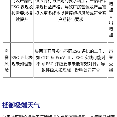
商及产品的
供应商行为准则的要求增加，产品环保
增
ESG 表现及
法规日益严格，导致厂房营运及产品需
加
披露要求持
投入更多成本以管控超标风险或符合客
支
续提升
户期待与要求
出
增
加
声
集团正开展参与不同ESG 评比的工作，
声
誉
ESG 评比表
如 CDP 及 EcoVadis，ESG 实践可能对
誉
风
现未如理想
不同 ESG 评级要求未能有效对齐，导
受
险
致评级未如理想，影响公司声誉
损
抵御极端天气