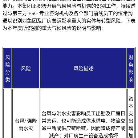
能力。本集团正积极开展气侯风险与机遇的识别工作，持续透
过与第三方 ESG 专业咨询机构及各个部门前线员工的恒常沟
通以识别对集团及厂房营运影响重大的实体与转型风险，下表
为本年度所识别的重大气候风险的说明与影响 :
风
财
险
务
风险
风险描述
分
影
类
响
资
本
台风与洪水灾害影响员工出勤及厂房日
支
台风/ 强降
常营运，也可能造成供水供电、物流交
出
雨水灾
通中断或供应链断链，因而造成停产或
增
减产；对厂房生产设备造成损坏
加