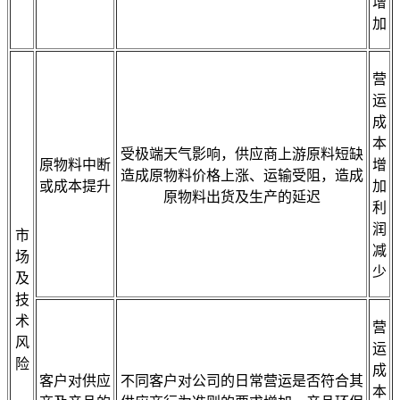
增
加
营
运
成
本
受极端天气影响，供应商上游原料短缺
原物料中断
增
造成原物料价格上涨、运输受阻，造成
或成本提升
加
原物料出货及生产的延迟
利
润
市
减
场
少
及
技
术
营
风
运
险
成
客户对供应
不同客户对公司的日常营运是否符合其
本