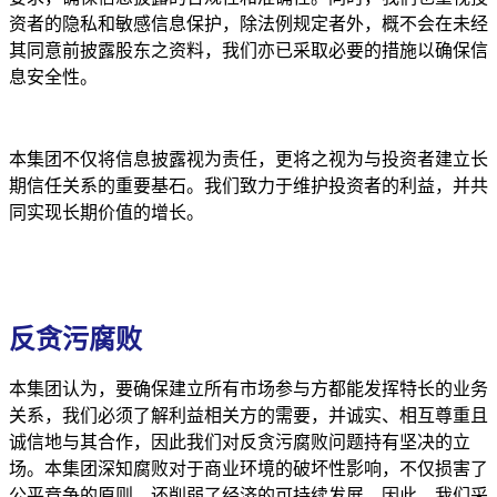
资者的隐私和敏感信息保护，除法例规定者外，概不会在未经
其同意前披露股东之资料，我们亦已采取必要的措施以确保信
息安全性。
本集团不仅将信息披露视为责任，更将之视为与投资者建立长
期信任关系的重要基石。我们致力于维护投资者的利益，并共
同实现长期价值的增长。
反贪污腐败
本集团认为，要确保建立所有市场参与方都能发挥特长的业务
关系，我们必须了解利益相关方的需要，并诚实、相互尊重且
诚信地与其合作，因此我们对反贪污腐败问题持有坚决的立
场。本集团深知腐败对于商业环境的破坏性影响，不仅损害了
公平竞争的原则，还削弱了经济的可持续发展。因此，我们采