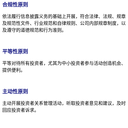
合规性原则
依法履行信息披露义务的基础上开展，符合法律、法规、规章
及规范性文件、行业规范和自律规则、公司内部规章制度，以
及遵守的道德规范和行为准则。
平等性原则
平等对待所有投资者，尤其为中小投资者参与活动创造机会、
提供便利。
主动性原则
主动开展投资者关系管理活动，听取投资者意见和建议，及时
回应投资者诉求。