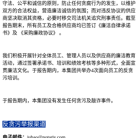
守法、公平和诚信的原则，防止任何贪腐行为的发生，以维护
双方的合法权益，营造廉洁诚信的氛围；而对违反协议的供应
商坚决取消其资格，必要时移交司法机关追究刑事责任。截至
报告期末，所有员工及合格供应商均已签订《廉洁自律承诺
书》及 《采购廉政协议》 。
我们积极开展针对全体员工、管理人员以及供应商的廉洁教育
活动，通过签署承诺书、培训和绩效考核等多种形式，全面宣
贯廉洁文化。于报告期内，本集团共举办4次面向员工的反贪
污培训。
于报告期内，本集团没有发生任何贪污及敲诈事件。
反贪污举报渠道
电子邮件：
jubao@notariy.com