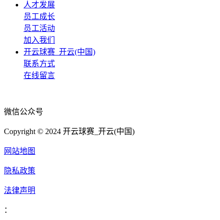
人才发展
员工成长
员工活动
加入我们
开云球赛_开云(中国)
联系方式
在线留言
微信公众号
Copyright © 2024 开云球赛_开云(中国)
网站地图
隐私政策
法律声明
：