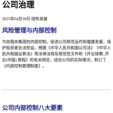
公司治理
2025年04月30日
绿色发展
风险管理与内部控制
为加强本集团的内部控制，促进公司规范运作和健康发展，保
护投资者合法权益，根据《中华人民共和国公司法》《中华人
民共和国证券法》等法律法规及规范性文件和《开云球赛_开
云(中国) 章程》的有关规定，结合公司的实际情况，制订了
《内部控制管理制度》。
公司内部控制八大要素