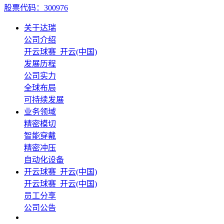
股票代码：300976
关于达瑞
公司介绍
开云球赛_开云(中国)
发展历程
公司实力
全球布局
可持续发展
业务领域
精密模切
智能穿戴
精密冲压
自动化设备
开云球赛_开云(中国)
开云球赛_开云(中国)
员工分享
公司公告