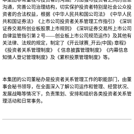
沟通，完善公司治理结构，切实保护投资者特别是社会公众投
资者的合法权益，根据《中华人民共和国公司法》《中华人民
共和国证券法》《上市公司投资者关系管理工作指引》《深圳
证券交易所创业板股票上市规则》《深圳证券交易所上市公司
自律监管指引第２号——创业板上市公司规范运作》及其他有
关法律、法规的规定，制定了《开云球赛_开云(中国) 章程》
《投资者关系管理制度》《 信息披露管理制度》《内幕信息
知情人登记管理制度》及《累积投票管理制度》等。
本集团的公司董秘办是投资者关系管理工作的职能部门，由董
事会秘书领导，在全面深入了解公司运作和管理、经营状况、
发展战略等情况下，负责策划、安排和组织各类投资者关系管
理活动和日常事务。