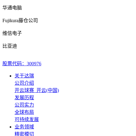
华通电脑
Fujikura藤仓公司
维信电子
比亚迪
股票代码：300976
关于达瑞
公司介绍
开云球赛_开云(中国)
发展历程
公司实力
全球布局
可持续发展
业务领域
精密模切