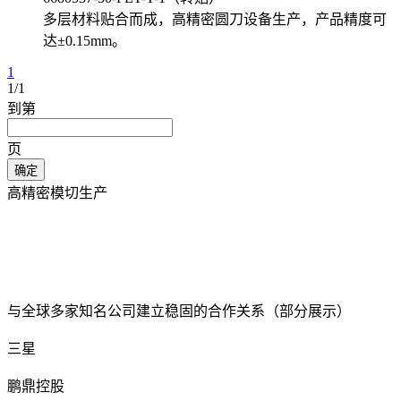
多层材料贴合而成，高精密圆刀设备生产，产品精度可
达±0.15mm。
1
1
/1
到第
页
确定
高精密模切生产
与全球多家知名公司建立稳固的合作关系
（部分展示）
三星
鹏鼎控股