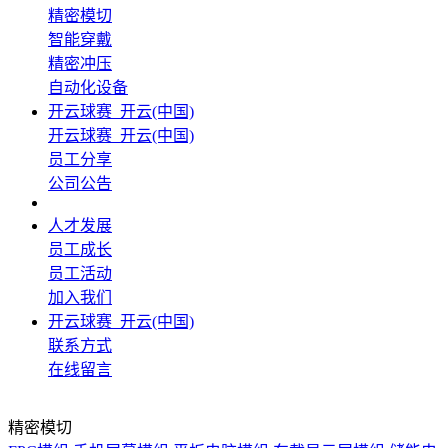
精密模切
智能穿戴
精密冲压
自动化设备
开云球赛_开云(中国)
开云球赛_开云(中国)
员工分享
公司公告
人才发展
员工成长
员工活动
加入我们
开云球赛_开云(中国)
联系方式
在线留言
精密模切