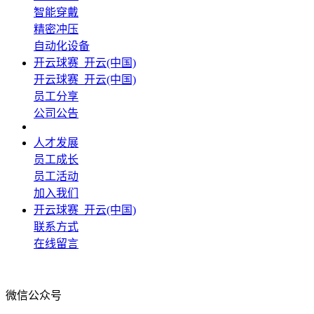
智能穿戴
精密冲压
自动化设备
开云球赛_开云(中国)
开云球赛_开云(中国)
员工分享
公司公告
人才发展
员工成长
员工活动
加入我们
开云球赛_开云(中国)
联系方式
在线留言
微信公众号