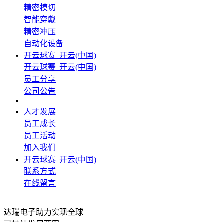
精密模切
智能穿戴
精密冲压
自动化设备
开云球赛_开云(中国)
开云球赛_开云(中国)
员工分享
公司公告
人才发展
员工成长
员工活动
加入我们
开云球赛_开云(中国)
联系方式
在线留言
达瑞电子助力实现全球