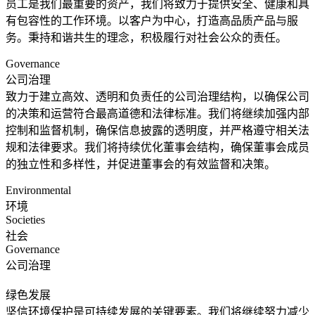
员工是我们最重要的资产，我们将致力于提供安全、健康和具
有包容性的工作环境。以客户为中心，打造高品质产品与服
务。秉持和谐共生的理念，积极履行对社会公众的责任。
Governance
公司治理
致力于建立高效、透明和负责任的公司治理结构，以确保公司
的决策和运营符合最高道德和法律标准。我们将继续加强内部
控制和监督机制，确保信息披露的透明度，并严格遵守相关法
规和法律要求。我们将持续优化董事会结构，确保董事会成员
的独立性和多样性，并促进董事会的有效监督和决策。
Environmental
环境
Societies
社会
Governance
公司治理
绿色发展
坚信环境保护是可持续发展的关键要素。我们将继续努力减少