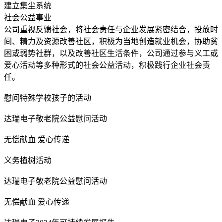
建立集尘系统
社会公益事业
公司重视反馈社会，将社会责任与企业发展紧密结合，投放时
间、精力及资源改善社区，积极为当地创造就业机会，协助贫
困或弱势社群，以及改善社区生活条件，公司通过参与义工或
爱心活动等多种形式的社会公益活动，积极践行企业社会责
任。
慰问特殊学校孩子的活动
达瑞电子敬老院公益慰问活动
无偿献血 爱心传递
义务植树活动
达瑞电子敬老院公益慰问活动
无偿献血 爱心传递