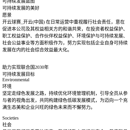
可持续发展蓝图
可持续发展的美好
愿景
开云球赛_开云(中国) 在日常运营中重视履行社会责任，意在
促进本公司及其权益相关方的和谐共荣，在投资者权益保护、
职工权益保护、合作伙伴权益保护、环境保护与可持续发展、
社会公益事业等方面积极作为，努力实现包括企业自身可持续
发展在内的社会综合效益最大化。
助力实现联合国2030年
可持续发展目标
Environmental
环境
坚定走绿色发展之路，持续优化环境管理机制，引导全员从参
与者的视角出发，共同构建绿色低碳发展模式，为迈向一个充
满生态美和企业兴旺的绿色未来而不懈努力。
Societies
社会