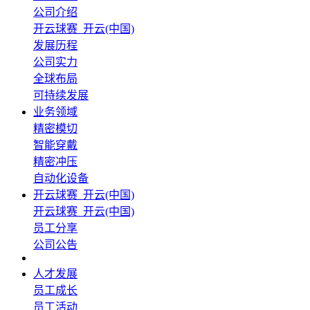
公司介绍
开云球赛_开云(中国)
发展历程
公司实力
全球布局
可持续发展
业务领域
精密模切
智能穿戴
精密冲压
自动化设备
开云球赛_开云(中国)
开云球赛_开云(中国)
员工分享
公司公告
人才发展
员工成长
员工活动