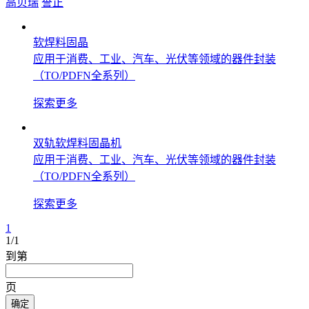
高贝瑞
誉正
软焊料固晶
应用于消费、工业、汽车、光伏等领域的器件封装
（TO/PDFN全系列）
探索更多
双轨软焊料固晶机
应用于消费、工业、汽车、光伏等领域的器件封装
（TO/PDFN全系列）
探索更多
1
1
/1
到第
页
确定