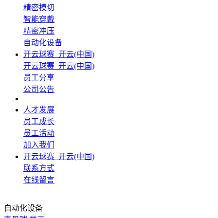
精密模切
智能穿戴
精密冲压
自动化设备
开云球赛_开云(中国)
开云球赛_开云(中国)
员工分享
公司公告
人才发展
员工成长
员工活动
加入我们
开云球赛_开云(中国)
联系方式
在线留言
自动化设备